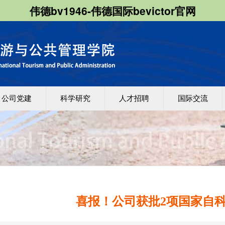
伟德bv1946-伟德国际bevictor官网
公司党建
科学研究
人才招聘
国际交流
喜报！公司获批2项国家自