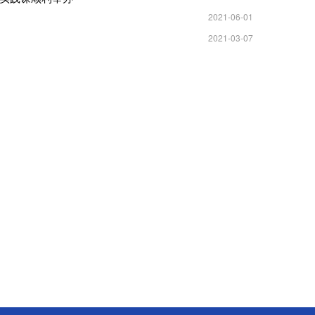
2021-06-01
2021-03-07