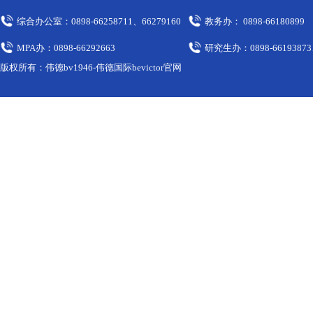
综合办公室：0898-66258711、66279160
教务办： 0898-66180899
MPA办：0898-66292663
研究生办：0898-66193873
版权所有：伟德bv1946-伟德国际bevictor官网