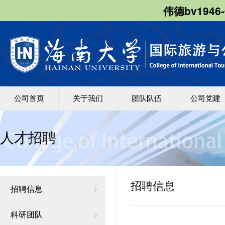
伟德bv1946
公司首页
关于我们
团队队伍
公司党建
人才招聘
招聘信息
招聘信息
科研团队