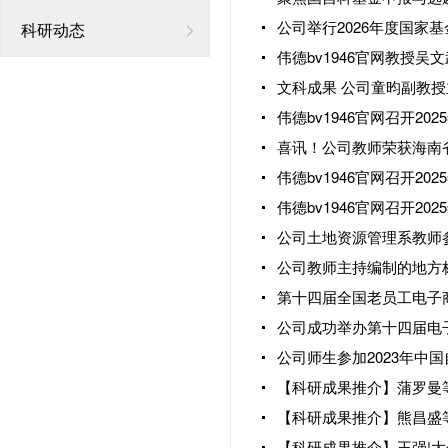
公司举行2026年度国家
科研动态
伟德bv1946官网教授
伟德bv1946官网召开2
喜讯！公司教师荣获海南省
伟德bv1946官网召开2
伟德bv1946官网召开2
公司土地资源管理系教师
公司教师主持编制的地方
第十四届全国老员工电子
公司成功举办第十四届电
公司师生参加2023年中
【科研成果推介】熊昌盛
【科研成果推介】王强|