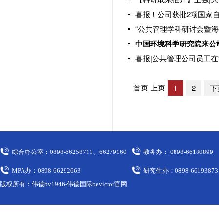
喜报！公司获批2项国家
“公共管理学科研讨会暨
中国环境科学研究院来公
喜报|公共管理公司员工
首页
上页
1
2
下
综合办公室：0898-66258711、66279160
教务办： 0898-66180899
MPA办：0898-66292663
研究生办：0898-66193873
版权所有：伟德bv1946-伟德国际bevictor官网