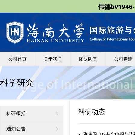
伟德bv1946
公司首页
关于我们
团队队伍
公司党建
科学研究
科研动态
科研概括
通知公告
聚焦国自科基金申报与选