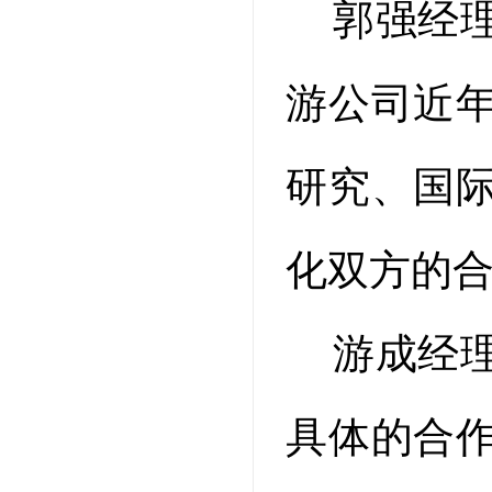
郭强经
游公司近
研究、国
化双方的
游成经
具体的合