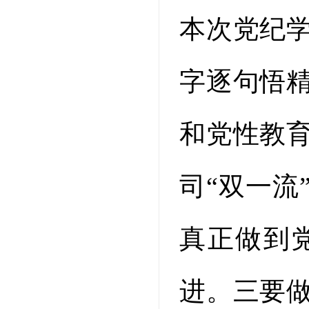
本次党纪
字逐句悟
和党性教
司“双一流
真正做到
进。三要