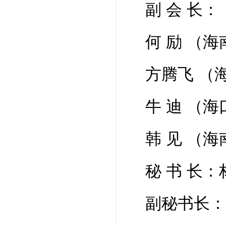
副 会 长：
何 励 （
方腾飞 （
牛 迪 （
韩 见 （
秘 书 长
副秘书长：