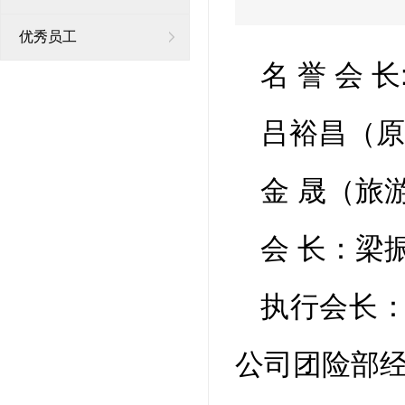
优秀员工
名 誉 会 
吕裕昌（原
金 晟（旅
会 长：梁
执行会长：
公司团险部