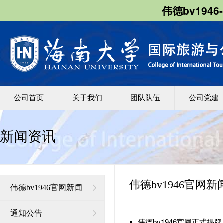
伟德bv1946
公司首页
关于我们
团队队伍
公司党建
新闻资讯
伟德bv1946官网新
伟德bv1946官网新闻
通知公告
伟德bv1946官网正式揭牌